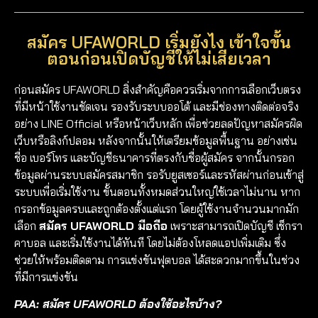
สมัคร UFAWORLD เริ่มยังไง เข้าใจขั้น
ตอนก่อนเปิดบัญชีให้ไม่เสียเวลา
ก่อนสมัคร UFAWORLD สิ่งสำคัญคือควรเริ่มจากการเลือกเว็บตรง
ที่มีหน้าใช้งานชัดเจน รองรับระบบออโต้ และมีช่องทางติดต่อจริง
อย่าง LINE Official หรือหน้าเว็บหลัก เพื่อช่วยลดปัญหาสมัครผิด
เว็บหรือลิงก์ปลอม หลังจากนั้นให้เตรียมข้อมูลพื้นฐาน อย่างเช่น
ชื่อ เบอร์โทร และบัญชีธนาคารที่ตรงกับชื่อผู้สมัคร จากนั้นกรอก
ข้อมูลผ่านระบบสมัครสมาชิก รอรับยูสเซอร์และรหัสผ่านก่อนเข้าสู่
ระบบเพื่อเริ่มใช้งาน ขั้นตอนทั้งหมดส่วนใหญ่ใช้เวลาไม่นาน หาก
กรอกข้อมูลครบและถูกต้องตั้งแต่แรก โดยผู้ใช้งานจำนวนมากมัก
เลือก
สมัคร UFAWORLD มือถือ
เพราะสามารถเปิดบัญชี เช็กรา
คาบอล และเริ่มใช้งานได้ทันที โดยไม่ต้องโหลดแอปเพิ่มเติม ซึ่ง
ช่วยให้พร้อมติดตาม การแข่งขันฟุตบอล ได้สะดวกมากขึ้นในช่วง
ที่มีการแข่งขัน
PAA: สมัคร UFAWORLD ต้องใช้อะไรบ้าง?