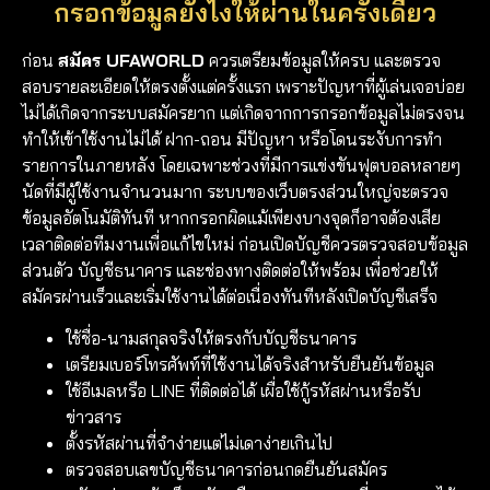
กรอกข้อมูลยังไงให้ผ่านในครั้งเดียว
ก่อน
สมัคร UFAWORLD
ควรเตรียมข้อมูลให้ครบ และตรวจ
สอบรายละเอียดให้ตรงตั้งแต่ครั้งแรก เพราะปัญหาที่ผู้เล่นเจอบ่อย
ไม่ได้เกิดจากระบบสมัครยาก แต่เกิดจากการกรอกข้อมูลไม่ตรงจน
ทำให้เข้าใช้งานไม่ได้ ฝาก-ถอน มีปัญหา หรือโดนระงับการทำ
รายการในภายหลัง โดยเฉพาะช่วงที่มีการแข่งขันฟุตบอลหลายๆ
นัดที่มีผู้ใช้งานจำนวนมาก ระบบของเว็บตรงส่วนใหญ่จะตรวจ
ข้อมูลอัตโนมัติทันที หากกรอกผิดแม้เพียงบางจุดก็อาจต้องเสีย
เวลาติดต่อทีมงานเพื่อแก้ไขใหม่ ก่อนเปิดบัญชีควรตรวจสอบข้อมูล
ส่วนตัว บัญชีธนาคาร และช่องทางติดต่อให้พร้อม เพื่อช่วยให้
สมัครผ่านเร็วและเริ่มใช้งานได้ต่อเนื่องทันทีหลังเปิดบัญชีเสร็จ
ใช้ชื่อ-นามสกุลจริงให้ตรงกับบัญชีธนาคาร
เตรียมเบอร์โทรศัพท์ที่ใช้งานได้จริงสำหรับยืนยันข้อมูล
ใช้อีเมลหรือ LINE ที่ติดต่อได้ เผื่อใช้กู้รหัสผ่านหรือรับ
ข่าวสาร
ตั้งรหัสผ่านที่จำง่ายแต่ไม่เดาง่ายเกินไป
ตรวจสอบเลขบัญชีธนาคารก่อนกดยืนยันสมัคร