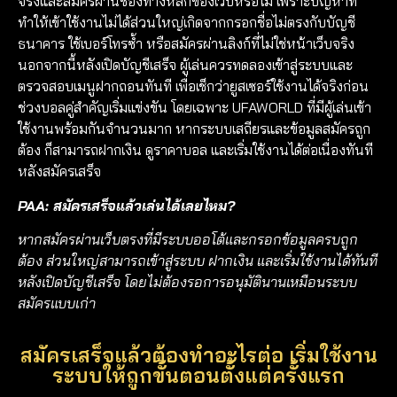
จริงและสมัครผ่านช่องทางหลักของเว็บหรือไม่ เพราะปัญหาที่
ทำให้เข้าใช้งานไม่ได้ส่วนใหญ่เกิดจากกรอกชื่อไม่ตรงกับบัญชี
ธนาคาร ใช้เบอร์โทรซ้ำ หรือสมัครผ่านลิงก์ที่ไม่ใช่หน้าเว็บจริง
นอกจากนี้หลังเปิดบัญชีเสร็จ ผู้เล่นควรทดลองเข้าสู่ระบบและ
ตรวจสอบเมนูฝากถอนทันที เพื่อเช็กว่ายูสเซอร์ใช้งานได้จริงก่อน
ช่วงบอลคู่สำคัญเริ่มแข่งขัน โดยเฉพาะ UFAWORLD ที่มีผู้เล่นเข้า
ใช้งานพร้อมกันจำนวนมาก หากระบบเสถียรและข้อมูลสมัครถูก
ต้อง ก็สามารถฝากเงิน ดูราคาบอล และเริ่มใช้งานได้ต่อเนื่องทันที
หลังสมัครเสร็จ
PAA: สมัครเสร็จแล้วเล่นได้เลยไหม?
หากสมัครผ่านเว็บตรงที่มีระบบออโต้และกรอกข้อมูลครบถูก
ต้อง ส่วนใหญ่สามารถเข้าสู่ระบบ ฝากเงิน และเริ่มใช้งานได้ทันที
หลังเปิดบัญชีเสร็จ โดยไม่ต้องรอการอนุมัตินานเหมือนระบบ
สมัครแบบเก่า
สมัครเสร็จแล้วต้องทำอะไรต่อ เริ่มใช้งาน
ระบบให้ถูกขั้นตอนตั้งแต่ครั้งแรก