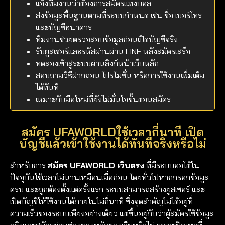
แจ้งทีมงานว่าต้องการสมัครแทงบอล
ส่งข้อมูลพื้นฐานตามที่ระบบกำหนด เช่น ชื่อ เบอร์โทร
และบัญชีธนาคาร
ทีมงานช่วยตรวจสอบข้อมูลก่อนเปิดบัญชีจริง
รับยูสเซอร์และรหัสผ่านผ่าน LINE หลังสมัครเสร็จ
ทดลองเข้าสู่ระบบผ่านลิงก์หน้าเว็บหลัก
สอบถามวิธีฝากถอน โปรโมชั่น หรือการใช้งานเพิ่มเติม
ได้ทันที
เหมาะกับมือใหม่ที่ยังไม่มั่นใจขั้นตอนสมัคร
สมัคร UFAWORLDใช้เวลากี่นาที เปิด
บัญชีแล้วเข้าใช้งานได้ทันทีจริงหรือไม่
สำหรับการ
สมัคร UFAWORLD เว็บตรง
ที่มีระบบออโต้ใน
ปัจจุบันใช้เวลาไม่นานเหมือนเมื่อก่อน โดยทั่วไปหากกรอกข้อมูล
ครบ และถูกต้องตั้งแต่ครั้งแรก ระบบสามารถสร้างยูสเซอร์ และ
เปิดบัญชีให้ใช้งานได้ภายในไม่กี่นาที ซึ่งจุดสำคัญไม่ได้อยู่ที่
ความเร็วของระบบเพียงอย่างเดียว แต่ขึ้นอยู่กับว่าผู้สมัครใช้ข้อมูล