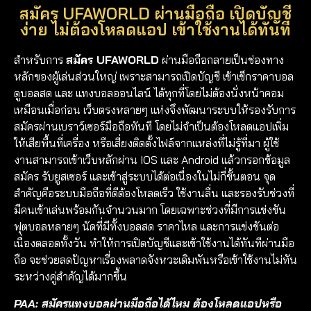
สมัคร UFAWORLD ผ่านมือถือ เปิดบัญชี
ง่าย ไม่ต้องโหลดแอป เข้าใช้งานได้ทันที
สำหรับการ
สมัคร UFAWORLD
ผ่านมือถือกลายเป็นช่องทาง
หลักของผู้เล่นส่วนใหญ่ เพราะสามารถเปิดบัญชี เข้าเช็กราคาบอล
ดูบอลสด และ แทงบอลออนไลน์ ได้ทุกที่โดยไม่ต้องนั่งหน้าคอม
เหมือนเมื่อก่อน เว็บตรงหลายๆ แห่งจึงพัฒนาระบบให้รองรับการ
สมัครผ่านเบราว์เซอร์มือถือทันที โดยไม่จำเป็นต้องโหลดแอปเพิ่ม
ให้เสียพื้นที่เครื่อง หรือเสี่ยงติดตั้งไฟล์จากแหล่งที่ไม่รู้ที่มา ผู้ใช้
งานสามารถเข้าเว็บหลักผ่าน IOS และ Android แล้วกรอกข้อมูล
สมัคร รับยูสเซอร์ และเข้าสู่ระบบได้ต่อเนื่องในไม่กี่ขั้นตอน จุด
สำคัญคือระบบมือถือที่ดีต้องโหลดเร็ว ใช้งานลื่น และรองรับช่วงที่
มีคนเข้าเล่นพร้อมกันจำนวนมาก โดยเฉพาะช่วงที่มีการแข่งขัน
ฟุตบอลหลายๆ นัดที่มีทั้งบอลสด ราคาไหล และการแข่งขันต่อ
เนื่องตลอดทั้งวัน ทำให้การเปิดบัญชีและเข้าใช้งานได้ทันทีผ่านมือ
ถือ จะช่วยลดปัญหาเรื่องพลาดจังหวะเดิมพันหรือเข้าใช้งานไม่ทัน
ระหว่างคู่สำคัญได้มากขึ้น
PAA: สมัครแทงบอลผ่านมือถือได้ไหม ต้องโหลดแอปหรือ